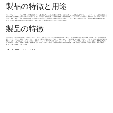
製品の特徴と用途
プレハブのタイニーハウス
は、環境への影響と建設コストを最小限に抑えながら、快適性を最大化するように設計された革新的な住宅ソリューションです。すぐに組み立てられる
ように慎重に設計されたこれらのコンパクトなリビングスペースは、恒久的な家、一時的な避難所、休暇の隠れ家、さらにはオフィスの拡張にも最適です。プレハブのタイニーハ
ウスは、客室、賃貸ユニット、移動式居住区、災害救援シェルターとして使用できる多彩なレイアウトを備えています。モジュール設計により、都市部の裏庭から遠隔地の村ま
で、さまざまな環境に簡単に輸送および設置でき、個人、家族、企業に柔軟な住宅ソリューションを提供します。
製品の特徴
プレハブ タイニー ハウスの特徴は、最新のエンジニアリングと思虑に富んだデザインの組み合わせです。各ユニットは高強度で環境に優しい素材で作られており、持続可能性を
損なうことなく耐久性を確保しています。スマートなスペース最適化設計により、ビルトイン収納、コンバーチブル家具、あらゆる平方フィートのスペースを最大限に活用する効
率的なレイアウトが可能になります。多くの場合、断熱材、エネルギー効率の高い窓、オプションのソーラーパネルシステムが装備されているこれらの住宅は、費用対効果が高
く、環境に優しいです。耐候性、耐火性、遮音性は、
プレハブのタイニーハウス
さまざまな気候や条件で信頼性があります。顧客は、個人の好みに合わせてカスタム デザイン、
色、仕上げを選択することもできます。
製品仕様
私たちの
プレハブのタイニーハウス
モデルに応じて、通常 150 から 500 平方フィート (約 14 から 46 平方メートル) の範囲のさまざまなサイズで利用できます。構造フレームは亜鉛メッ
キ鋼または処理された木材で作られており、長期にわたる安定性を確保しています。壁と屋根はポリウレタンまたはロックウールで断熱されており、年間を通じて最適な室内温度
を確保しています。床材のオプションには、耐久性とスタイルの両方を実現する人工木材、ビニール、またはセラミック タイルが含まれます。電気および配管システムは事前にイ
ンストールされており、設置時にすぐに接続できますが、要求に応じて太陽光発電、スマート照明、浄水システムなどの追加機能を追加できます。各住宅は、国際的な建築基準と
安全認証を満たしています。
商品説明
プレハブのタイニーハウスは、設置が簡単で効率的です。納入されたモジュール式コンポーネントは、いくつかのツールを使用して現場で組み立てることができますが、通常は少
人数の作業員と数日の設置時間が必要です。基礎は、現場の要件に応じて、コンクリート スラブまたは鋼鉄橋脚のいずれかです。スムーズな設置プロセスを確保するために、詳細
な設置マニュアルと技術サポートを提供します。簡単な体験をお探しのお客様には、専門的な設置サービスを提供します。メンテナンスが簡単 - 屋根、断熱材、ユーティリティ シ
ステムを定期的に検査することで、家を長年にわたって良好な状態に保つことができます。
該当する産業
プレハブタイニーハウスは幅広い産業で使用されています。不動産では、受動的収入を生み出す手頃な価格のエントリーレベルの住宅や賃貸ユニットとして使用されます。ホスピ
タリティ・観光業界では、
プレハブのタイニーハウス
環境に優しいリゾート、高級キャンプ場、バケーション キャビンの建設でますます人気が高まっています。建設業界や開発業
界では、遠隔地の従業員の仮設住宅として利用されています。さらに、政府や人道支援団体は、自然災害や再定住プログラムの際に、プレハブのタイニーハウスを緊急住宅として