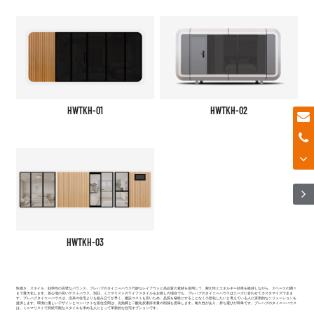
HWTKH-01
HWTKH-02
HWTKH-03
快適さ、スタイル、効率性の完璧なバランス、
プレハブのタイニーハウス
巧妙なレイアウトと高品質の素材を使用して、耐久性とエネルギー効率を維持しながら、スペースの隅々
まで最大化します。居心地の良いゲストハウス、別荘、ミニマリストのライフスタイルをお探しの場合でも、プレハブのタイニーハウスはニーズに合わせてカスタマイズできま
す。プレハブタイニーハウスは、従来の住宅よりも組み立てが早く、建設コストも安いため、品質を犠牲にすることなく小型化したいと考えている人に実用的なソリューションを
提供します。環境に優しいデザインとコンパクトな居住空間は、光熱費と二酸化炭素排出量の削減も意味します。耐久性があり、持ち運びが簡単です。
プレハブのタイニーハウス
は、ミニマリストで持続可能なスタイルを求める人にとって革新的な住宅オプションです。