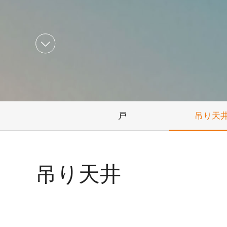

戸
吊り天
吊り天井