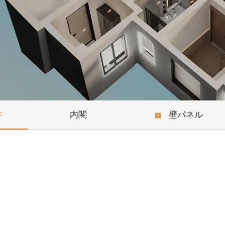
井
内閣
壁パネル