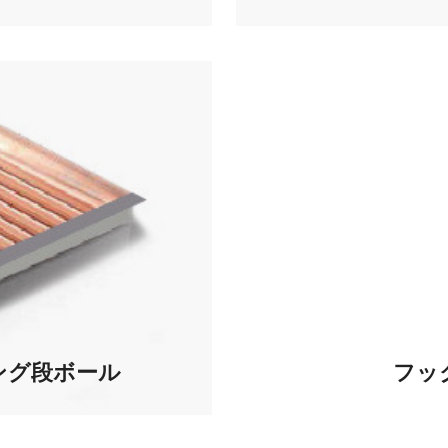
ング段ボール
フッ