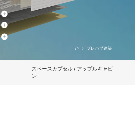
プレハブ建築

スペースカプセル / アップルキャビ
ン