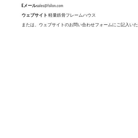
Eメール
sales@fsilon.com
ウェブサイト
軽量鉄骨フレームハウス
または、ウェブサイトのお問い合わせフォームにご記入いた
ESGの
メディア
19年
技術分野の研究。
創業以来、プレハブソリューション