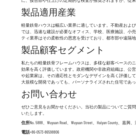
に、接合部や仕上げの定期的な検査が推奨されますが、従来
製品適用産業
軽量鉄骨ハウスは幅広い業界に適しています。不動産および
では、迅速な建設が必要なオフィス、学校、医療施設、小売
ティ業界はその柔軟性の恩恵を受けており、都市部や遠隔地
製品顧客セグメント
私たちの
軽量鉄骨フレームハウス
は、多様な顧客ベースのニ
効果を高く評価しています。政府機関や非政府組織は、公営
や起業家は、その適応性とモダンなデザインを高く評価して
大規模な開発であっても、パーソナライズされた住宅であっ
お問い合わせ
ぜひご意見をお聞かせください。当社の製品についてご質問
いたします。
住所
No. 5888、Wuyuan Road、Wuyuan Street、Haiyan County、
電話
+86-0573-86598806