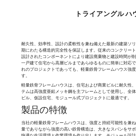
トライアングル ハ
耐久性、効率性、設計の柔軟性を兼ね備えた最新の建築ソリ
期にわたる構造的完全性を保証します。従来のコンクリート
設計されたコンポーネントにより建設廃棄物と建設時間が削
一戸建て住宅から高層ビルまであらゆるものに簡単に対応で
れのプロジェクトであっても、
軽量鉄骨フレームハウス
強度
す。
軽量鉄骨フレームハウス
は、住宅および商業ビルに耐久性、
テムは高強度亜鉛メッキ鋼を主フレームとして使用し、全体
ビル、仮設住宅、モジュール式プロジェクトに最適です。
製品の特徴
当社の軽量鉄骨フレームハウスは、強度と持続可能性を兼ね
量でありながら強度の高い鉄骨構造は、大きなスパンをサポ
快適な生活環境と作業環境を作り出します。モジュール設計