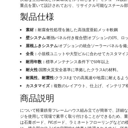
重点を置いて設計されており、リサイクル可能なスチール部
製品仕様
素材：
耐腐食性処理を施した高強度亜鉛メッキ軟鋼
壁システム:
断熱パネル付き複合壁(オプションのEPS、ロッ
屋根ふきシステム:
オプションの統合ソーラーパネルを備
全長：
小規模ユニットや大型ビルに合わせてカスタマイ
耐用年数：
標準メンテナンス条件下で50年以上
耐火性:
国際火災安全基準に準拠したクラスAの材料。
耐風性、耐震性:
クラス8までの高風速や地震に耐えるよ
カスタマイズ：
複数のレイアウト、仕上げ、インテリア
商品説明
について
軽量鉄骨フレームハウス
組み立てが簡単で、詳細な
ジを使用して現場で素早く取り付けることができるため、重
は石膏ボード、PVCボード、ラミネートフローリングなど