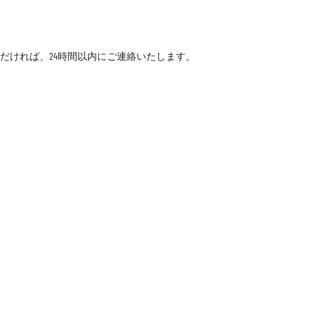
だければ、24時間以内にご連絡いたします。
連絡先
sales@fsilon.com

に取り組んでおり、プレハブ製品の技術革