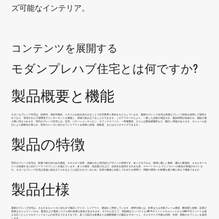
ズ可能なインテリア。
コンテンツを展開する
モダンプレハブ住宅とは何ですか?
製品概要と機能
モダンなプレハブ住宅
は、効率性、持続可能性、スタイルを組み合わせることで住宅業界に革命をもたらしています。最新のプレハブ住宅は高度なプレハブ技術を使用して製造さ
れており、管理された工場環境でコンポーネントを構築し、現場で組み立てることができます。このアプローチにより、一貫した品質が保証され、建設時間が短縮され、無駄が最
小限に抑えられます。現代のプレハブ住宅には、住宅、バケーションキャビン、オフィススペース、一時避難所、さらには緊急避難所など、幅広い用途があります。モジュール設
計により柔軟性が得られ、特定のニーズに合わせてレイアウトを簡単に拡張、再配置、またはカスタマイズできます。
製品の特徴
現代のプレハブ住宅は、軽量で耐久性のある構造、エネルギー効率、洗練された現代的なデザインが特徴です。多くのモデルは、環境に優しい素材、優れた断熱性、エネルギーコ
ストを削減するためのソーラーオプションを備えています。多くの場合、高品質の仕上げ、自然光を提供する大きな窓、スマート ホーム テクノロジーの統合が装備されていま
す。
モダンなプレハブ住宅
は迅速に組み立てられるように設計されているため、従来の建物と比較してわずかな時間で、周囲の環境への影響を最小限に抑えて構築できます。
製品仕様
最新のプレハブ住宅は、さまざまなニーズに合わせて幅広いサイズ、レイアウト、構成をご用意しています。標準仕様には、鉄骨または木製フレーム構造、断熱壁と屋根、設置が
簡単なモジュラー パネル、配管および電気システム用の高度な器具が含まれます。モデルに応じて、床面積はコンパクトな 200 平方フィートのユニットから 2,000 平方フィートを超
える広々としたマルチベッドルームの住宅までさまざまです。多くの設計は単層または複数階建ての建設をサポートし、カスタマイズ可能な内部、外部、景観のオプションを提供
します。