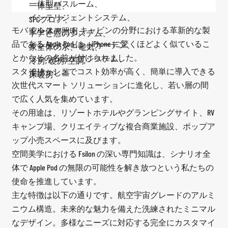
一体型バスルーム、
一体型壁、
インテリジェントシステム、
SPCフロア、
モバイル スマート キャビンの分野における革新的な製
家全体の照明、
ドアと窓のシステム、
品である Apple Pod は、iPhone に驚くほどよく似ているこ
インテリジェントカーテン、
家全体の水、電気、
とからその名前が付けられました。
フレッシュエアシステム、
冷房, 暖房, 空調,
スタイリッシュでコスト効率が高く、簡単に導入できる
湯沸かし器
床暖房
次世代スマート ソリューションに進化し、若い層の間
で広く人気を集めています。
その用途は、リゾートホテルやグランピングサイト、RV
キャンプ場、クリエイティブな複合商業施設、ポップア
ップ小売スペースに及びます。
空間美学における Fsilon の深い専門知識は、シナリオ全
体で Apple Pod の無限の可能性を解き放つという私たちの
使命を推進しています。
主な特徴は以下の通りです。航空宇宙グレードのアルミ
ニウム構造。未来的な魅力を備えた洗練されたミニマル
なデザイン。多様なニーズに対応する完全にカスタマイ