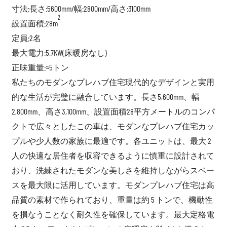
寸法:長さ:5600mm/幅:2800mm/高さ:3100mm
2
設置面積:28m
定員:2名
最大電力:5.7KW(床暖房なし)
正味重量:≈5トン
私たちの
モダンなプレハブ住宅
現代的なデザインと実用
的な生活が完璧に融合しています。長さ5,600mm、幅
2,800mm、高さ3,100mm、設置面積28平方メートルのコンパ
クトで広々としたこの車は、
モダンなプレハブ住宅
カッ
プルや少人数の家族に最適です。各ユニットは、最大 2
人の快適な居住者を収容できるように慎重に設計されて
おり、洗練されたモダンな美しさを維持しながらスペー
スを最大限に活用しています。モダンプレハブ住宅は高
品質の素材で作られており、重量は約 5 トンで、機動性
を損なうことなく耐久性を確保しています。最大定格電