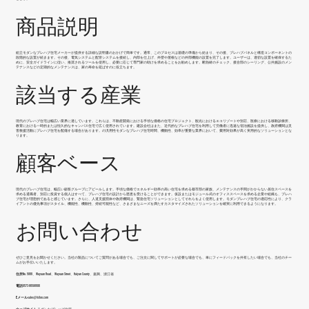
商品説明
組立
モダンなプレハブ住宅
メーカーが提供する詳細な説明書のおかげで簡単です。通常、このプロセスは基礎の準備から始まり、その後、プレハブパネルと構造コンポーネントの
段階的な設置が続きます。その後、電気システムと配管システムを接続し、内部を仕上げ、外壁や屋根などの外部機能の設置を完了します。ユーザーは、適切な設置を確保するた
めに、安全ガイドラインに従い、推奨されるツールを使用し、必要に応じて専門家の助けを求めることをお勧めします。断熱材のチェック、接合部のシーリング、公共施設のメン
テナンスなどの定期的なメンテナンスは、家の寿命を延ばすのに役立ちます。
該当する産業
現代のプレハブ住宅は幅広い業界に適しています。これらは、不動産開発における手頃な価格の住宅プロジェクト、観光におけるエコリゾートや別荘、医療における移動診療所、
教育における一時的または恒久的なキャンパス住宅で広く使用されています。建設会社はまた、近代的なプレハブ住宅を利用して労働者に迅速な宿泊施設を提供し、政府機関は災
害救援活動にプレハブ住宅を配備する場合があります。の汎用性
モダンなプレハブ住宅
時間、機動性、効率が重要な業界において、費用対効果が高く実用的なソリューションとな
ります。
顧客ベース
現代のプレハブ住宅は、幅広い顧客グループにアピールします。手頃な価格でエネルギー効率の高い住宅を求める都市部の家族、メンテナンスの手間がかからない居住スペースを
求める退職者、別荘に投資する個人はすべて、プレハブ住宅の設計から恩恵を受けることができます。仮設またはモジュール式のオフィススペースを求める企業や組織も、プレハ
ブ住宅が理想的であると感じています。さらに、人道支援団体や政府機関は、緊急住宅ソリューションとしてそれらをよく使用します。モダンプレハブ住宅の適応性により、クラ
イアントの優先事項がスタイル、機能性、機動性、持続可能性など、さまざまなニーズを満たすカスタマイズされたソリューションを確実に利用できるようになります。
お問い合わせ
ぜひご意見をお聞かせください。当社の製品についてご質問がある場合でも、ご注文に関してサポートが必要な場合でも、単にフィードバックを共有したい場合でも、当社のチー
ムがお手伝いいたします。
住所
No. 5888、Wuyuan Road、Wuyuan Street、Haiyan County、嘉興、浙江省
電話
0573-86598806
Eメール
sales@fsilon.com
ウェブサイト
モダンなプレハブ住宅